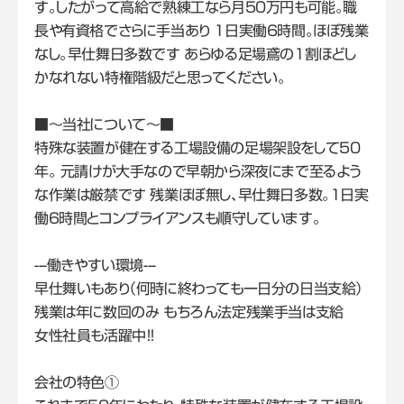
す。したがって高給で熟練工なら月50万円も可能。職
長や有資格でさらに手当あり 1日実働6時間。ほぼ残業
なし。早仕舞日多数です あらゆる足場鳶の1割ほどし
かなれない特権階級だと思ってください。
■～当社について～■
特殊な装置が健在する工場設備の足場架設をして50
年。 元請けが大手なので早朝から深夜にまで至るよう
な作業は厳禁です 残業ほぼ無し、早仕舞日多数。1日実
働6時間とコンプライアンスも順守しています。
---働きやすい環境---
早仕舞いもあり（何時に終わっても一日分の日当支給）
残業は年に数回のみ もちろん法定残業手当は支給
女性社員も活躍中！！
会社の特色①