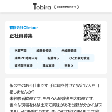
有限会社Climber
正社員募集
学歴不問
経験者優遇
未経験歓迎
残業20時間以内
転勤なし
ひとり親方歓迎
資格取得支援
独立支援
寮あり
永久性のある仕事です！手に職を付けて安定収入を目
指しませんか？
未経験者歓迎です。もちろん経験者も大歓迎です。
色々な現場を体験出来て興味がある分野が分かればス
キルUPにも繋がります。きっかけは何でもOKです！資