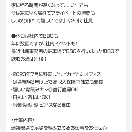
家に帰る時間が遅くなってました。でも
今は家に早く帰れてプライベートの時間も
しっかり作れて嬉しいです」by20代 社員
●休日は社内でBBQも！
年に数回ですが、社内イベントも！
最近は新事務所の駐車場でBBQを行いました！BBQで
飲むお酒は別格！！
・2023年7月に移転した、ピカピカなオフィス
・足場経験3年以上で高収入保障◎独立も支援！
・嬉しい宵積みナシ◎直行直帰OK
・日払い・週払いOK！
・服装・髪型・髭・ピアスなど自由
〈仕事内容〉
建築現場で足場を組み立てるお仕事をお任せ◎