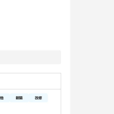
新築
改修