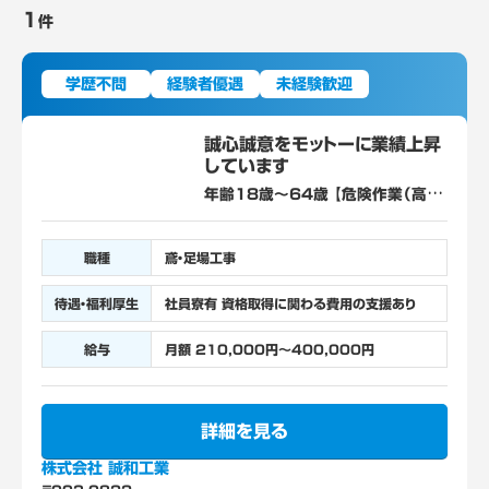
1
件
学歴不問
経験者優遇
未経験歓迎
誠心誠意をモットーに業績上昇
しています
年齢18歳～64歳 【危険作業（高
所）あり/定年年齢を上限とする募
集】
職種
鳶・足場工事
待遇・福利厚生
社員寮有 資格取得に関わる費用の支援あり
給与
月額 210,000円～400,000円
詳細を見る
株式会社 誠和工業