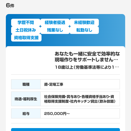
6
件
学歴不問
経験者優遇
未経験歓迎
土日祝休み
残業なし
転勤なし
資格取得支援
あなたも一緒に安全で効率的な
現場作りをサポートしません
か？
18歳以上（労働基準法等により18
歳未満の就業が禁止されている/高
所作業）
職種
鳶・足場工事
社会保険完備・賞与あり・各種資格手当あり・資
待遇・福利厚生
格取得支援制度・社内キッチン貸出（飲み放題）
給与
250,000円～