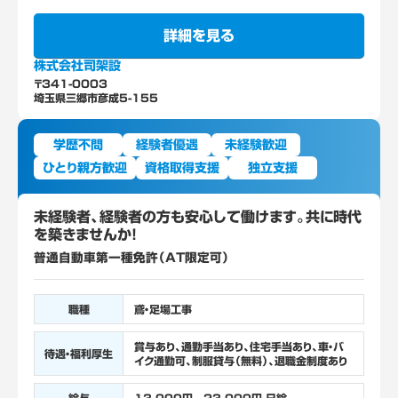
詳細を見る
株式会社司架設
〒341-0003
埼玉県三郷市彦成5-155
学歴不問
経験者優遇
未経験歓迎
ひとり親方歓迎
資格取得支援
独立支援
未経験者、経験者の方も安心して働けます。共に時代
を築きませんか！
普通自動車第一種免許（AT限定可）
職種
鳶・足場工事
賞与あり、通勤手当あり、住宅手当あり、車・バ
待遇・福利厚生
イク通勤可、制服貸与（無料）、退職金制度あり