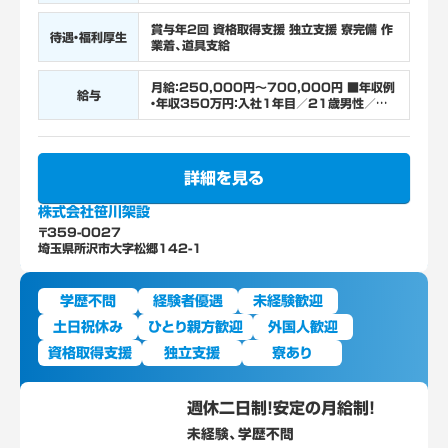
賞与年2回 資格取得支援 独立支援 寮完備 作
待遇・福利厚生
業着、道具支給
月給：250,000円～700,000円 ■年収例
給与
・年収350万円：入社1年目／21歳男性／見
習い ・年収450万円：入社2年目／23歳男性
／一般作業員 ・年収520万円：入社3年／30
歳男性／役職：副職長 ・年収830万円：入社
10年目／35歳男性／役職：職長 年齢・経験・
詳細を見る
スキル等を考慮し、優遇いたします！
株式会社笹川架設
〒359-0027
埼玉県所沢市大字松郷142-1
学歴不問
経験者優遇
未経験歓迎
土日祝休み
ひとり親方歓迎
外国人歓迎
資格取得支援
独立支援
寮あり
週休二日制！安定の月給制！
未経験、学歴不問