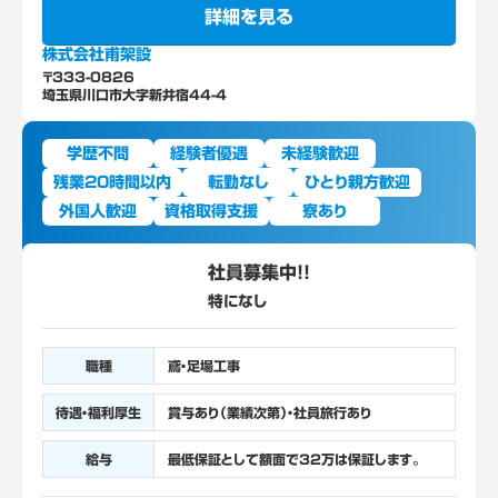
詳細を見る
株式会社甫架設
〒333-0826
埼玉県川口市大字新井宿44-4
学歴不問
経験者優遇
未経験歓迎
残業20時間以内
転勤なし
ひとり親方歓迎
外国人歓迎
資格取得支援
寮あり
社員募集中！！
特になし
職種
鳶・足場工事
待遇・福利厚生
賞与あり（業績次第）・社員旅行あり
給与
最低保証として額面で32万は保証します。