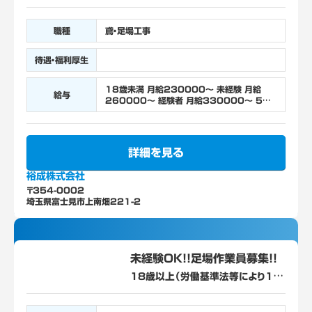
職種
鳶・足場工事
待遇・福利厚生
18歳未満 月給230000～ 未経験 月給
給与
260000～ 経験者 月給330000～ 5年
以上経験者 370000～
詳細を見る
裕成株式会社
〒354-0002
埼玉県富士見市上南畑221-2
未経験OK！！足場作業員募集！！
18歳以上（労働基準法等により18
歳未満の就業が禁止されている/高
所作業）