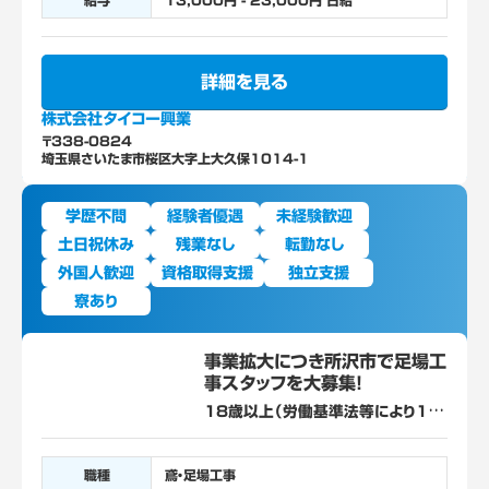
給与
13,000円 - 23,000円 日給
詳細を見る
株式会社タイコー興業
〒338-0824
埼玉県さいたま市桜区大字上大久保1014-1
学歴不問
経験者優遇
未経験歓迎
土日祝休み
残業なし
転勤なし
外国人歓迎
資格取得支援
独立支援
寮あり
事業拡大につき所沢市で足場工
事スタッフを大募集！
18歳以上（労働基準法等により18
歳未満の就業が禁止されている/高
所作業）、未経験者歓迎、経験不問
職種
鳶・足場工事