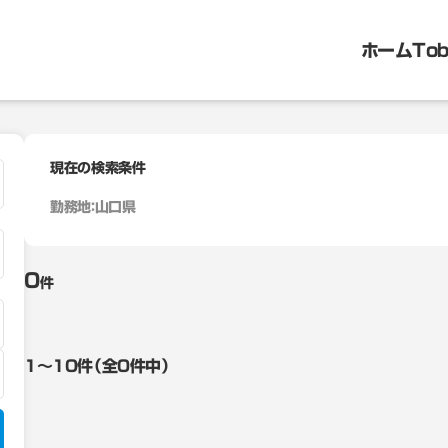
ホーム
To
現在の検索条件
勤務地：
山口県
0
件
1〜10件（全0件中）