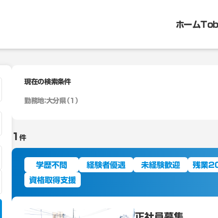
ホーム
To
現在の検索条件
勤務地：
大分県（1）
1
件
学歴不問
経験者優遇
未経験歓迎
残業2
資格取得支援
正社員募集