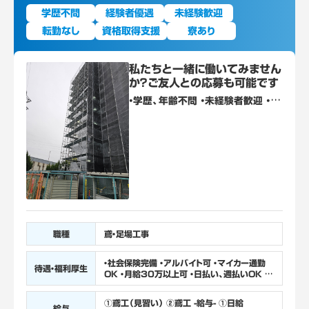
学歴不問
経験者優遇
未経験歓迎
転勤なし
資格取得支援
寮あり
私たちと一緒に働いてみません
か？ご友人との応募も可能です
・学歴、年齢不問 ・未経験者歓迎 ・経
験者優遇 ・普通免許保有者は大歓迎
（無くても可）
職種
鳶・足場工事
・社会保険完備 ・アルバイト可 ・マイカー通勤
待遇・福利厚生
OK ・月給30万以上可 ・日払い、週払いOK ・
マンション寮完備（夫婦・カップルでの入居も
OK） ・独立支援 ・昇給有 ・週3～勤務可
①鳶工（見習い） ②鳶工 -給与- ①日給
給与