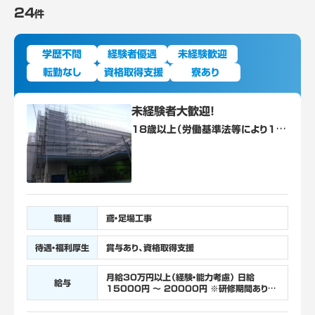
24
件
学歴不問
経験者優遇
未経験歓迎
転勤なし
資格取得支援
寮あり
未経験者大歓迎！
18歳以上（労働基準法等により18
歳未満の就業が禁止されている/高
所作業）、未経験者歓迎、経験不問
職種
鳶・足場工事
待遇・福利厚生
賞与あり、資格取得支援
月給30万円以上（経験・能力考慮） 日給
給与
15000円 ～ 20000円 ※研修期間あり
（3か月）