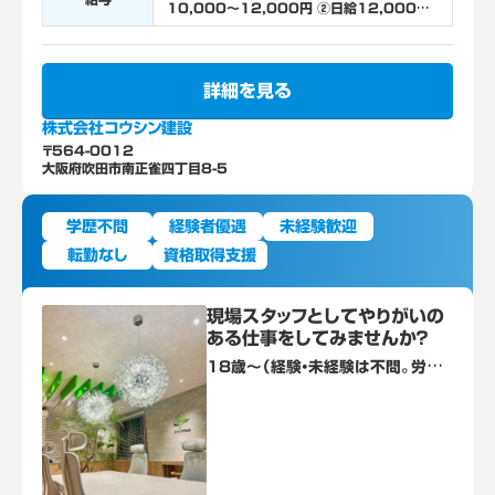
10,000～12,000円 ②日給12,000～
18,000円（試用期間1ヵ月あり） ※経験、能
力、頑張りを考慮し昇給
詳細を見る
株式会社コウシン建設
〒564-0012
大阪府吹田市南正雀四丁目8-5
学歴不問
経験者優遇
未経験歓迎
転勤なし
資格取得支援
現場スタッフとしてやりがいの
ある仕事をしてみませんか？
18歳～（経験・未経験は不問。労働
基準法等により18歳未満の就業が
禁止されている/高所作業あり） ※
普通自動車免許あれば尚可