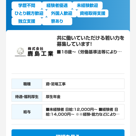
学歴不問
経験者優遇
未経験歓迎
ひとり親方歓迎
外国人歓迎
資格取得支援
独立支援
寮あり
共に働いていただける若い力を
募集しています！
■18歳～ （労働基準法等により18
歳未満の就業が禁止されている/高
所作業） ※経験者優遇 ■普通運転
免許（あれば尚可、AT限定可） ■建
設系の資格（あれば尚可） ※詳細は
面接時にお伝えいたします
職種
鳶・足場工事
待遇・福利厚生
厚生年金
■未経験者 日給：12,000円～ ■経験者 日
給与
給：14,000円～ ※※経験・能力などにより昇
給有り