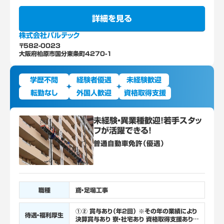
詳細を見る
株式会社パルテック
〒582-0023
大阪府柏原市国分東条町4270-1
学歴不問
経験者優遇
未経験歓迎
転勤なし
外国人歓迎
資格取得支援
未経験・異業種歓迎！若手スタッ
フが活躍できる！
普通自動車免許（優遇）
職種
鳶・足場工事
①② 賞与あり（年2回） ※その年の業績により
待遇・福利厚生
決算賞与あり 寮・社宅あり 資格取得支援あり、