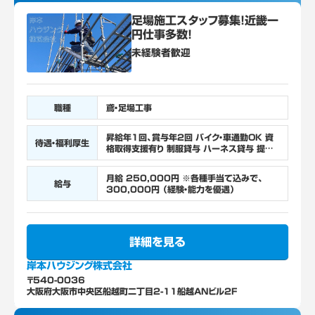
足場施工スタッフ募集！近畿一
円仕事多数！
未経験者歓迎
職種
鳶・足場工事
昇給年1回、賞与年2回 バイク・車通勤OK 資
待遇・福利厚生
格取得支援有り 制服貸与 ハーネス貸与 提携
保養施設 紹介者報奨制度 試用期間6か月（同
条件）
月給 250,000円 ※各種手当て込みで、
給与
300,000円 （経験・能力を優遇）
詳細を見る
岸本ハウジング株式会社
〒540-0036
大阪府大阪市中央区船越町二丁目2-11船越ANビル2F