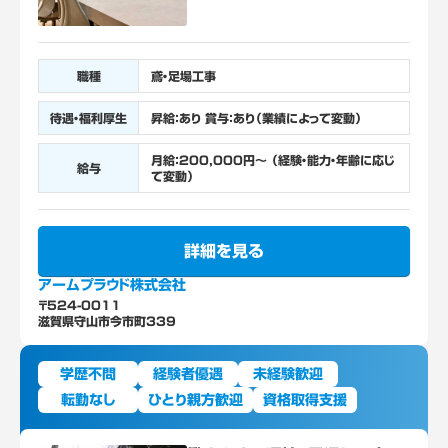
職種
鳶・足場工事
待遇・福利厚生
昇給：あり 賞与：あり（業績によって変動）
月給：200,000円～ （経験・能力・年齢に応じ
給与
て変動）
詳細を見る
アームプラウド株式会社
〒524-0011
滋賀県守山市今市町339
学歴不問
経験者優遇
未経験歓迎
転勤なし
ひとり親方歓迎
資格取得支援