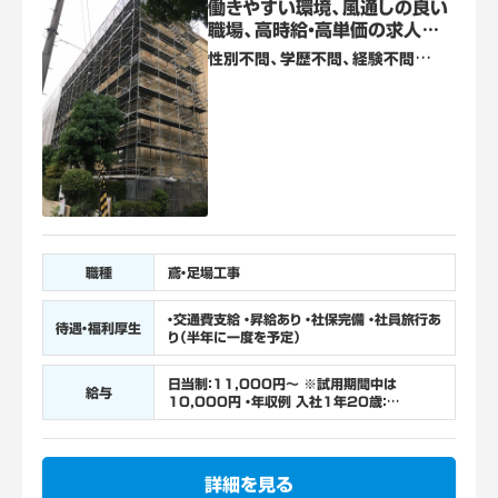
働きやすい環境、風通しの良い
職場、高時給・高単価の求人を
お探しなら“AVANCER”へ！
性別不問、学歴不問、経験不問
※18歳以上の方（労働基準法等に
より18歳未満の就業が禁止されて
いる/高所作業） ※準中型の免許あ
ると尚良 ※車の免許がなくても構
いません
職種
鳶・足場工事
・交通費支給 ・昇給あり ・社保完備 ・社員旅行あ
待遇・福利厚生
り（半年に一度を予定）
日当制：11,000円～ ※試用期間中は
給与
10,000円 ・年収例 入社1年20歳：
3,300,000円 入社5年30歳：
4,500,000円 入社8年40歳：
5,400,000円
詳細を見る