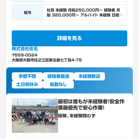
社員懇親会、社員旅行
社員 未経験 月給250,000円～ 経験者 月
給与
給 320,000円～ アルバイト 未経験 日給
10,000円～ 経験者 日給 13,000円～ 以
上
詳細を見る
株式会社佐名
〒559-0024
大阪府大阪市住之江区新北島七丁目4-75
学歴不問
経験者優遇
未経験歓迎
土日祝休み
転勤なし
最初は誰もが未経験者！安全作
業最優先で安心作業！
経験、未経験問わず