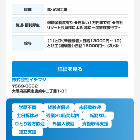
職種
鳶・足場工事
退職金制度有り ◆日払い1万円まで可 ◆当社
待遇・福利厚生
リゾート会員権による 年に一度家族旅行プレ
ゼント！ ※カップル、友達同士もOK 高槻市駅
→バス「唐崎」～徒歩1分※バイク・車OK バイ
（1）とび（未経験者）:日給13000円～ （2）
ク通勤もOK！ 現場への直行直帰も◎
給与
とび工（経験者）:日給16000円～ （3）体験
入社:日給10000円 未経験者は資材を運ん
だり現場の片付け など簡単なお仕事からスタ
ート！ シフト・収入例 ＜ガッツリ稼ぎたい！27
歳経験者＞ 月収例＝38万4000円 日給1万
詳細を見る
6000円、週6日で勤務。 ＜お休み重視！育メ
ン25歳未経験者＞ 月収例26万円 日給1万
株式会社イチフジ
3000円、週5日で勤務。 ※いずれも4週換算
で計算した目安金額です。
〒569-0832
大阪府高槻市唐崎中二丁目1-31
学歴不問
経験者優遇
未経験歓迎
土日祝休み
残業20時間以内
転勤なし
ひとり親方歓迎
外国人歓迎
資格取得支援
独立支援