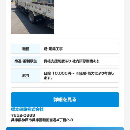
働基準法等により18歳未満の就業
が禁止されている/高所作業）
職種
鳶・足場工事
待遇・福利厚生
資格支援制度あり 社内研修制度あり
日給 10,000円～ ※経験・能力により考慮し
給与
ます。
詳細を見る
橋本架設株式会社
〒652-0863
兵庫県神戸市兵庫区和田宮通4丁目2-3