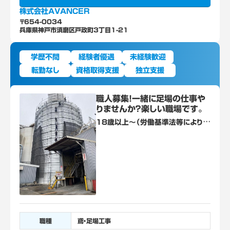
株式会社AVANCER
〒654-0034
兵庫県神戸市須磨区戸政町3丁目1-21
学歴不問
経験者優遇
未経験歓迎
転勤なし
資格取得支援
独立支援
職人募集！一緒に足場の仕事や
りませんか？楽しい職場です。
18歳以上～（労働基準法等により
18歳未満の就業が禁止されてい
る/高所作業） 中型免許所有者歓
迎。
職種
鳶・足場工事