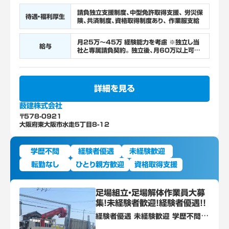
請負独立支援制度、中型免許取得支援、 労災保
待遇・福利厚生
険、共済制度、資格取得制度あり、 作業服支給
月25万～45万 経験能力を考慮 ※独立し当
給与
社と専属請負契約。 独立後、月60万以上可
能。 ※アルバイト同時募集 日給/10,000～
詳細を見る
薮建株式会社
〒578-0921
大阪府東大阪市水走5丁目8-12
学歴不問
経験者優遇
未経験歓迎
転勤なし
ひとり親方歓迎
資格取得支援
足場組立・足場解体作業員大募
集！未経験者歓迎！経験者優遇！！
経験者優遇 未経験歓迎 学歴不問
資格・免許不問 ※18歳以上の方（労