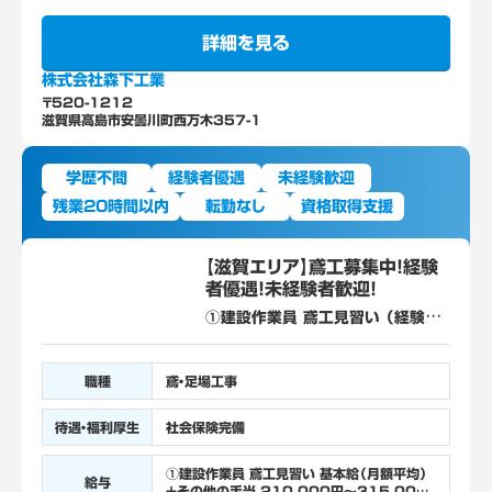
詳細を見る
株式会社森下工業
〒520-1212
滋賀県高島市安曇川町西万木357-1
学歴不問
経験者優遇
未経験歓迎
残業20時間以内
転勤なし
資格取得支援
【滋賀エリア】鳶工募集中！経験
者優遇！未経験者歓迎！
①建設作業員 鳶工見習い （経験を
積んでいただいた後、鳶工として活
躍していただきます） ②建設作業員
鳶工 採用人数 3人 ①～② 学歴、経
職種
鳶・足場工事
験不問
待遇・福利厚生
社会保険完備
①建設作業員 鳶工見習い 基本給（月額平均）
給与
＋その他の手当 210,000円～315,000