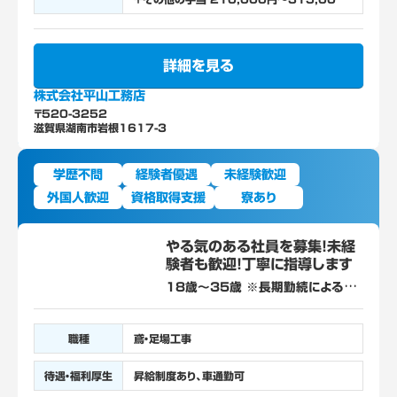
円 （経験を積んでいただいた後、鳶工として活
躍していただきます） ②建設作業員 鳶工 基本
給（月額平均）＋その他の手当 231,000円
～420,000円 賞与 年2回（前年実績約2ヵ
詳細を見る
月分） ※経験者及び足場組立作業主任者・建築
物鉄骨組立主任者・玉掛技能者の有資格者優遇
株式会社平山工務店
〒520-3252
滋賀県湖南市岩根1617-3
学歴不問
経験者優遇
未経験歓迎
外国人歓迎
資格取得支援
寮あり
やる気のある社員を募集！未経
験者も歓迎！丁寧に指導します
18歳～35歳 ※長期勤続によるキ
ャリア形成のため
職種
鳶・足場工事
待遇・福利厚生
昇給制度あり、車通勤可