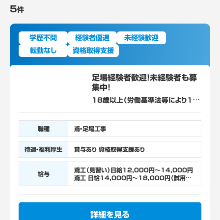
5
件
学歴不問
経験者優遇
未経験歓迎
転勤なし
資格取得支援
足場経験者歓迎！未経験者も募
集中！
18歳以上（労働基準法等により18
歳未満の就業が禁止されている/高
所作業） 普通自動車免許 学歴不問
職種
鳶・足場工事
待遇・福利厚生
賞与あり 資格取得支援あり
鳶工（見習い）日給12,000円～14,000円
給与
鳶工 日給14,000円～18,000円（試用期
間1か月） ※経験、能力を考慮し、昇給あり
詳細を見る