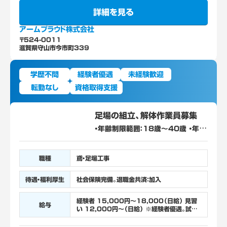
詳細を見る
アームプラウド株式会社
〒524-0011
滋賀県守山市今市町339
学歴不問
経験者優遇
未経験歓迎
転勤なし
資格取得支援
足場の組立、解体作業員募集
・年齢制限範囲：18歳～40歳 ・年齢
制限の理由：高所作業含む、長期勤
続によるキャリア形成のため。 ・学
歴：不問 ・必要な経験・知識・技能等：
職種
鳶・足場工事
不問 普通自動車運転免許 必須（AT
限定不可）
待遇・福利厚生
社会保険完備。退職金共済：加入
経験者 15,000円～18,000（日給） 見習
給与
い 12,000円～（日給） ※経験者優遇。試用
期間3ヶ月あり。