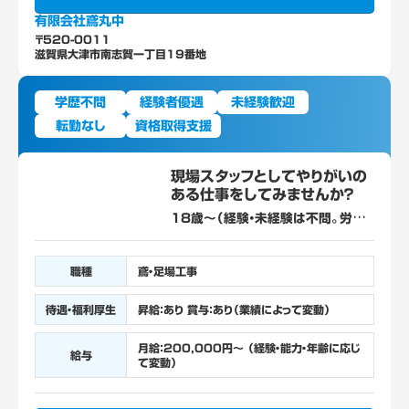
有限会社鳶丸中
〒520-0011
滋賀県大津市南志賀一丁目19番地
学歴不問
経験者優遇
未経験歓迎
転勤なし
資格取得支援
現場スタッフとしてやりがいの
ある仕事をしてみませんか？
18歳～（経験・未経験は不問。労働
基準法等により18歳未満の就業が
禁止されている/高所作業あり） ※
普通自動車免許あれば尚可
職種
鳶・足場工事
待遇・福利厚生
昇給：あり 賞与：あり（業績によって変動）
月給：200,000円～ （経験・能力・年齢に応じ
給与
て変動）